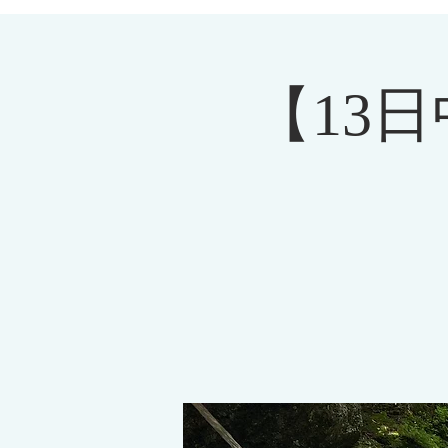
​小田
ODA MIYAMA
深山
【13