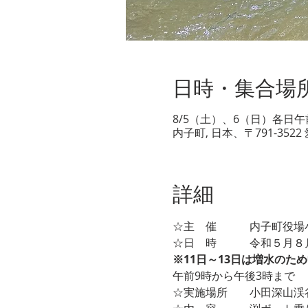
日時・集合場
8/5（土）、6（日）各日午
内子町, 日本、〒791-35
詳細
☆主　催　　　内子町役場
☆日　時　　　令和５月８
※11日～13日は増水のた
午前9時から午後3時まで
☆実施場所　　小田深山渓