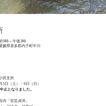
所
前9時～午後3時
22 愛媛県喜多郡内子町中川
小田支所
月5日（土）・6日（日）
め中止となりました。
谷内「安芸貞渕」