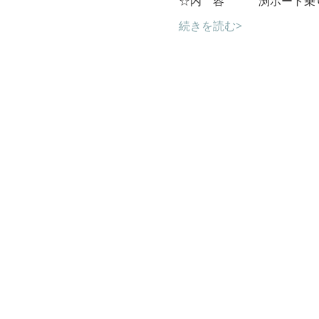
☆内　容　　　渕ボート乗
続きを読む>