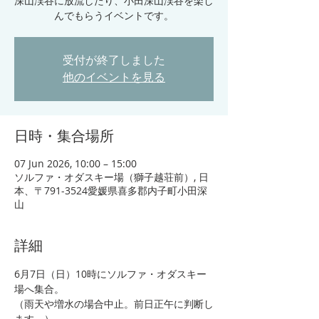
深山渓谷に放流したり、小田深山渓谷を楽し
んでもらうイベントです。
受付が終了しました
他のイベントを見る
日時・集合場所
07 Jun 2026, 10:00 – 15:00
ソルファ・オダスキー場（獅子越荘前）, 日
本、〒791-3524愛媛県喜多郡内子町小田深
山
詳細
6月7日（日）10時にソルファ・オダスキー
場へ集合。
（雨天や増水の場合中止。前日正午に判断し
ます。）