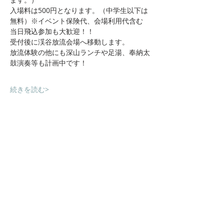
入場料は500円となります。（中学生以下は
無料）※イベント保険代、会場利用代含む
当日飛込参加も大歓迎！！
受付後に渓谷放流会場へ移動します。
放流体験の他にも深山ランチや足湯、奉納太
鼓演奏等も計画中です！
続きを読む>
Shikoku Karst Prefectural Natural Park
Oda Miyama
Odamiyama Valley
Oda Miyama Campsite
Tourist information around
access